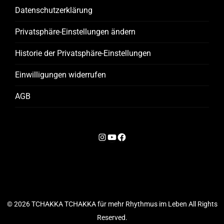
Datenschutzerklärung
Privatsphäre-Einstellungen ändern
Historie der Privatsphäre-Einstellungen
Einwilligungen widerrufen
AGB
I
Y
F
n
o
a
s
u
c
t
T
e
a
u
b
© 2026
TCHAKKA TCHAKKA für mehr Rhythmus im Leben
All Rights
g
b
o
Reserved.