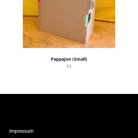
PappaJon (Small)
€4
Impressum