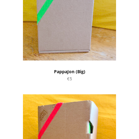
PappaJon (Big)
€5