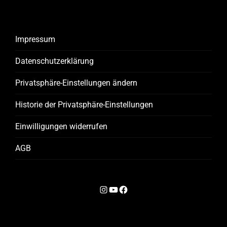
Impressum
Datenschutzerklärung
Privatsphäre-Einstellungen ändern
Historie der Privatsphäre-Einstellungen
Einwilligungen widerrufen
AGB
I
Y
F
n
o
a
s
u
c